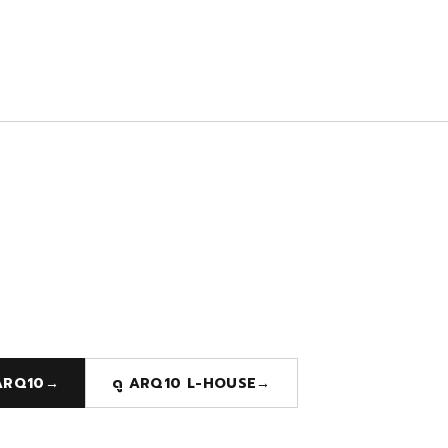
 ARQ10
→
ดู ARQ10 L-HOUSE
→